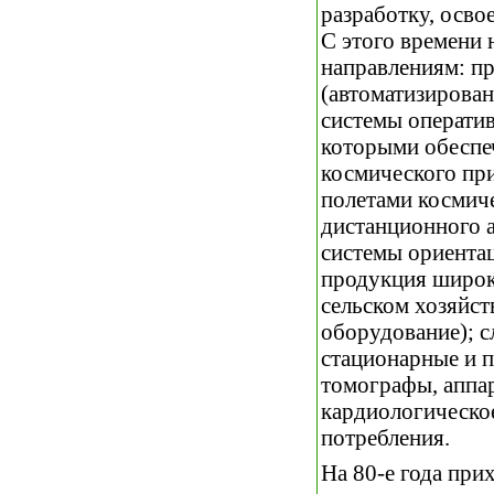
разработку, осво
С этого времени
направлениям: пр
(автоматизирова
системы операти
которыми обеспе
космического пр
полетами космич
дистанционного 
системы ориента
продукция широк
сельском хозяйст
оборудование); с
стационарные и 
томографы, аппар
кардиологическое
потребления.
На 80-е года при