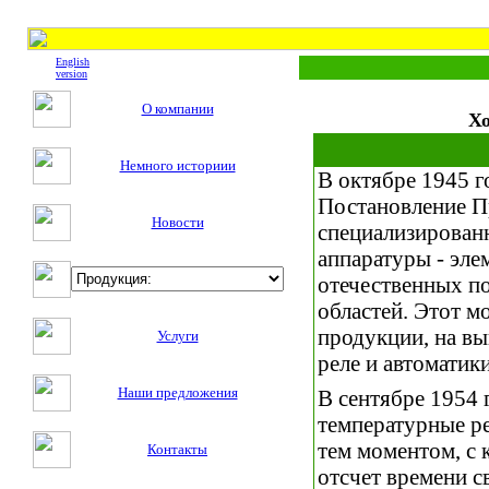
English
version
О компании
Хо
Немного историии
В октябре 1945 г
Постановление Пр
Новости
специализированн
аппаратуры - эле
отечественных п
областей. Этот м
продукции, на в
Услуги
реле и автоматики
Наши предложения
В сентябре 1954 
температурные ре
тем моментом, с 
Контакты
отсчет времени с