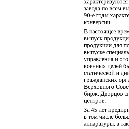
характеризуются 
завода по всем 
90-е годы харак
конверсии.
В настоящее вре
выпуск продукции
продукции для по
выпуске специаль
управления и от
военных целей б
статической и д
гражданских орга
Верховного Сове
бирж, Дворцов сп
центров.
За 45 лет предпр
в том числе боль
аппаратуры, а та