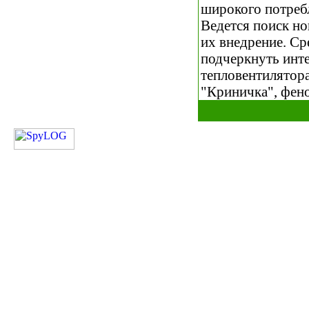
широкого потреб
Ведется поиск н
их внедрение. С
подчеркнуть инт
тепловентилятора
"Криничка", фено