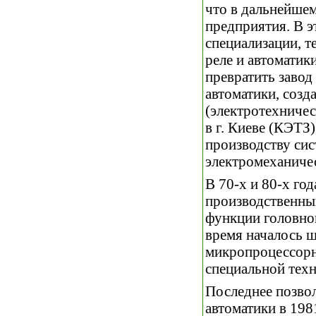
что в дальнейше
предприятия. В э
специализации, т
реле и автоматик
превратить завод
автоматики, созд
(электротехничес
в г. Киеве (КЭТЗ
производству си
электромеханичес
В 70-х и 80-х г
производственны
функции головной
время началось ш
микропроцессорн
специальной техн
Последнее позво
автоматики в 198